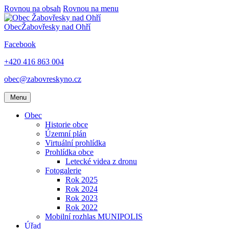
Rovnou na obsah
Rovnou na menu
Obec
Žabovřesky nad Ohří
Facebook
+420 416 863 004
obec@zabovreskyno.cz
Menu
Obec
Historie obce
Územní plán
Virtuální prohlídka
Prohlídka obce
Letecké videa z dronu
Fotogalerie
Rok 2025
Rok 2024
Rok 2023
Rok 2022
Mobilní rozhlas MUNIPOLIS
Úřad