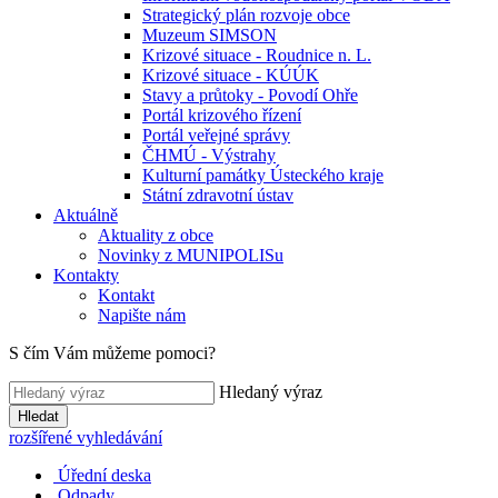
Strategický plán rozvoje obce
Muzeum SIMSON
Krizové situace - Roudnice n. L.
Krizové situace - KÚÚK
Stavy a průtoky - Povodí Ohře
Portál krizového řízení
Portál veřejné správy
ČHMÚ - Výstrahy
Kulturní památky Ústeckého kraje
Státní zdravotní ústav
Aktuálně
Aktuality z obce
Novinky z MUNIPOLISu
Kontakty
Kontakt
Napište nám
S čím Vám můžeme pomoci?
Hledaný výraz
Hledat
rozšířené vyhledávání
Úřední deska
Odpady