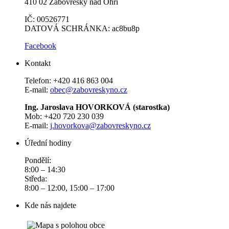
410 02 Žabovřesky nad Ohří
IČ: 00526771
DATOVÁ SCHRÁNKA: ac8bu8p
Facebook
Kontakt
Telefon: +420 416 863 004
E-mail:
obec@zabovreskyno.cz
Ing. Jaroslava HOVORKOVÁ (starostka)
Mob: +420 720 230 039
E-mail:
j.hovorkova@zabovreskyno.cz
Úřední hodiny
Pondělí:
8:00 – 14:30
Středa:
8:00 – 12:00, 15:00 – 17:00
Kde nás najdete