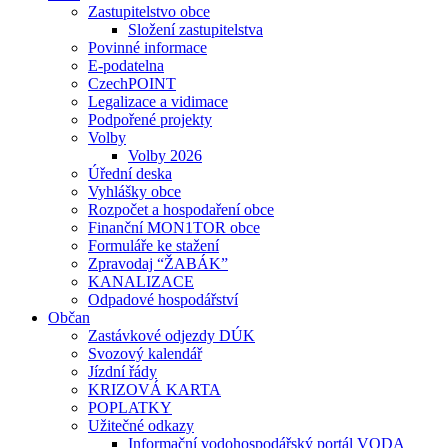
Zastupitelstvo obce
Složení zastupitelstva
Povinné informace
E-podatelna
CzechPOINT
Legalizace a vidimace
Podpořené projekty
Volby
Volby 2026
Úřední deska
Vyhlášky obce
Rozpočet a hospodaření obce
Finanční MON1TOR obce
Formuláře ke stažení
Zpravodaj “ŽABÁK”
KANALIZACE
Odpadové hospodářství
Občan
Zastávkové odjezdy DÚK
Svozový kalendář
Jízdní řády
KRIZOVÁ KARTA
POPLATKY
Užitečné odkazy
Informační vodohospodářský portál VODA