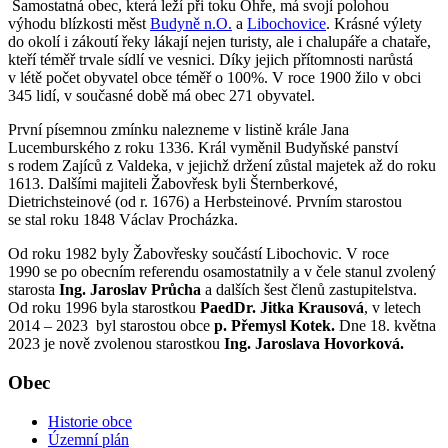
Samostatná obec, která leží při toku Ohře, má svojí polohou
výhodu blízkosti měst
Budyně n.O.
a
Libochovice
. Krásné výlety
do okolí i zákoutí řeky lákají nejen turisty, ale i chalupáře a chataře,
kteří téměř trvale sídlí ve vesnici. Díky jejich přítomnosti narůstá
v létě počet obyvatel obce téměř o 100%. V roce 1900 žilo v obci
345 lidí, v současné době má obec 271 obyvatel.
První písemnou zmínku nalezneme v listině krále Jana
Lucemburského z roku 1336. Král vyměnil Budyňské panství
s rodem Zajíců z Valdeka, v jejichž držení zůstal majetek až do roku
1613. Dalšími majiteli Žabovřesk byli Šternberkové,
Dietrichsteinové (od r. 1676) a Herbsteinové. Prvním starostou
se stal roku 1848 Václav Procházka.
Od roku 1982 byly Žabovřesky součástí Libochovic. V roce
1990 se po obecním referendu osamostatnily a v čele stanul zvolený
starosta
Ing. Jaroslav Průcha
a dalších šest členů zastupitelstva.
Od roku 1996 byla starostkou
PaedDr. Jitka Krausová
, v letech
2014 – 2023 byl starostou obce
p. Přemysl Kotek.
Dne 18. května
2023 je nově zvolenou starostkou
Ing. Jaroslava Hovorková.
Obec
Historie obce
Územní plán