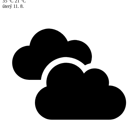
35 °C
21 °C
úterý
11. 8.