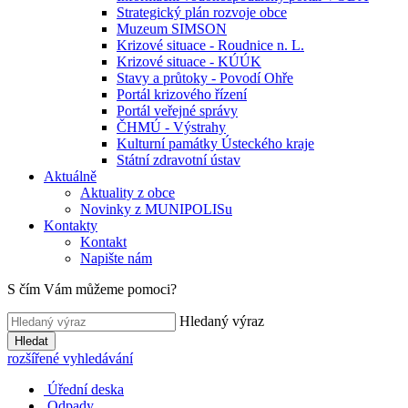
Strategický plán rozvoje obce
Muzeum SIMSON
Krizové situace - Roudnice n. L.
Krizové situace - KÚÚK
Stavy a průtoky - Povodí Ohře
Portál krizového řízení
Portál veřejné správy
ČHMÚ - Výstrahy
Kulturní památky Ústeckého kraje
Státní zdravotní ústav
Aktuálně
Aktuality z obce
Novinky z MUNIPOLISu
Kontakty
Kontakt
Napište nám
S čím Vám můžeme pomoci?
Hledaný výraz
Hledat
rozšířené vyhledávání
Úřední deska
Odpady