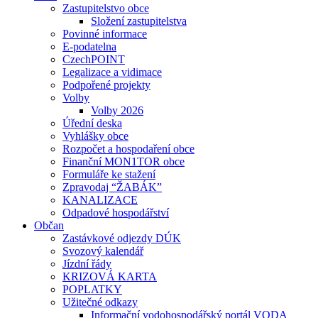
Zastupitelstvo obce
Složení zastupitelstva
Povinné informace
E-podatelna
CzechPOINT
Legalizace a vidimace
Podpořené projekty
Volby
Volby 2026
Úřední deska
Vyhlášky obce
Rozpočet a hospodaření obce
Finanční MON1TOR obce
Formuláře ke stažení
Zpravodaj “ŽABÁK”
KANALIZACE
Odpadové hospodářství
Občan
Zastávkové odjezdy DÚK
Svozový kalendář
Jízdní řády
KRIZOVÁ KARTA
POPLATKY
Užitečné odkazy
Informační vodohospodářský portál VODA