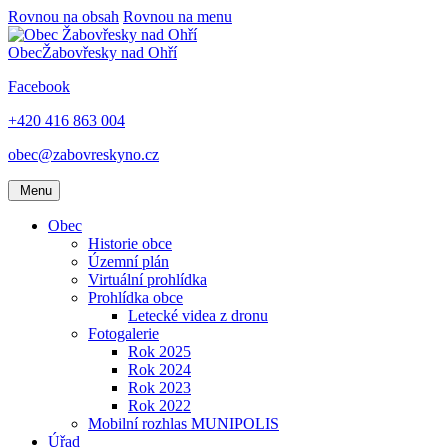
Rovnou na obsah
Rovnou na menu
Obec
Žabovřesky nad Ohří
Facebook
+420 416 863 004
obec@zabovreskyno.cz
Menu
Obec
Historie obce
Územní plán
Virtuální prohlídka
Prohlídka obce
Letecké videa z dronu
Fotogalerie
Rok 2025
Rok 2024
Rok 2023
Rok 2022
Mobilní rozhlas MUNIPOLIS
Úřad