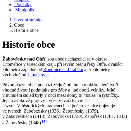
Poplatky
Munipolis
Úvodní stránka
Obec
Historie obce
Historie obce
Žabovřesky nad Ohří
jsou obec nacházející se v okrese
Litoměřice v Ústeckém kraji, při levém břehu řeky Ohře, dvanáct
kilometrů západně od
Roudnice nad Labem
a tři kilometry
východně od
Libochovic
.
Původ názvu obce pochází zřejmě od tůní a mokřin, které tvoří
vhodné životní podmínky pro žáby a jiné obojživelníky. Ještě
v minulém století byly v obci mezi domy tři “louže” a rybníčky.
Jejich zvukové projevy - vřesky tvoří hlavní část
názvu. V historických pramenech se jméno vesnice objevuje
ve tvarech: Zabobrzisky (1336), Žabovřesky (1379),
v Žabovřeštiech (1413), Žabovříčka (1730), Zabořesk (1787, 1833)
[4]
a Žabovřesky (1848).