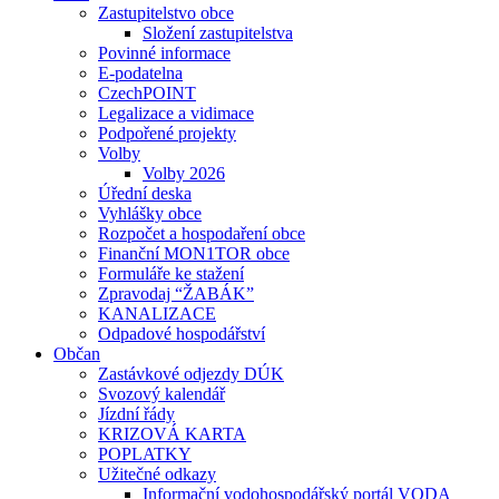
Zastupitelstvo obce
Složení zastupitelstva
Povinné informace
E-podatelna
CzechPOINT
Legalizace a vidimace
Podpořené projekty
Volby
Volby 2026
Úřední deska
Vyhlášky obce
Rozpočet a hospodaření obce
Finanční MON1TOR obce
Formuláře ke stažení
Zpravodaj “ŽABÁK”
KANALIZACE
Odpadové hospodářství
Občan
Zastávkové odjezdy DÚK
Svozový kalendář
Jízdní řády
KRIZOVÁ KARTA
POPLATKY
Užitečné odkazy
Informační vodohospodářský portál VODA