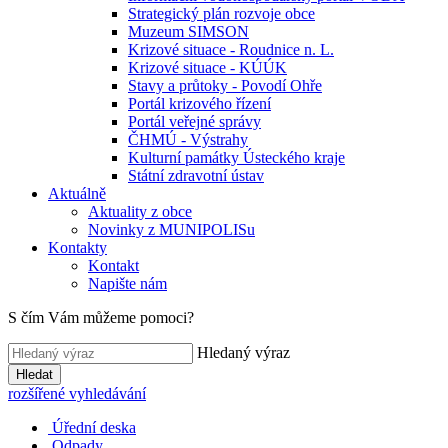
Strategický plán rozvoje obce
Muzeum SIMSON
Krizové situace - Roudnice n. L.
Krizové situace - KÚÚK
Stavy a průtoky - Povodí Ohře
Portál krizového řízení
Portál veřejné správy
ČHMÚ - Výstrahy
Kulturní památky Ústeckého kraje
Státní zdravotní ústav
Aktuálně
Aktuality z obce
Novinky z MUNIPOLISu
Kontakty
Kontakt
Napište nám
S čím Vám můžeme pomoci?
Hledaný výraz
Hledat
rozšířené vyhledávání
Úřední deska
Odpady