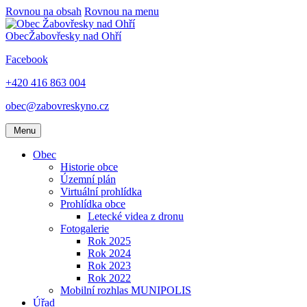
Rovnou na obsah
Rovnou na menu
Obec
Žabovřesky nad Ohří
Facebook
+420 416 863 004
obec@zabovreskyno.cz
Menu
Obec
Historie obce
Územní plán
Virtuální prohlídka
Prohlídka obce
Letecké videa z dronu
Fotogalerie
Rok 2025
Rok 2024
Rok 2023
Rok 2022
Mobilní rozhlas MUNIPOLIS
Úřad