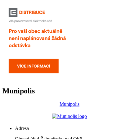
Munipolis
Munipolis
Adresa
Obecní úřad Žabovřesky nad Ohří,