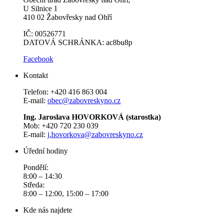
U Silnice 1
410 02 Žabovřesky nad Ohří
IČ: 00526771
DATOVÁ SCHRÁNKA: ac8bu8p
Facebook
Kontakt
Telefon: +420 416 863 004
E-mail:
obec@zabovreskyno.cz
Ing. Jaroslava HOVORKOVÁ (starostka)
Mob: +420 720 230 039
E-mail:
j.hovorkova@zabovreskyno.cz
Úřední hodiny
Pondělí:
8:00 – 14:30
Středa:
8:00 – 12:00, 15:00 – 17:00
Kde nás najdete