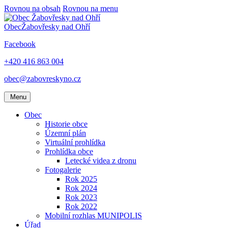
Rovnou na obsah
Rovnou na menu
Obec
Žabovřesky nad Ohří
Facebook
+420 416 863 004
obec@zabovreskyno.cz
Menu
Obec
Historie obce
Územní plán
Virtuální prohlídka
Prohlídka obce
Letecké videa z dronu
Fotogalerie
Rok 2025
Rok 2024
Rok 2023
Rok 2022
Mobilní rozhlas MUNIPOLIS
Úřad