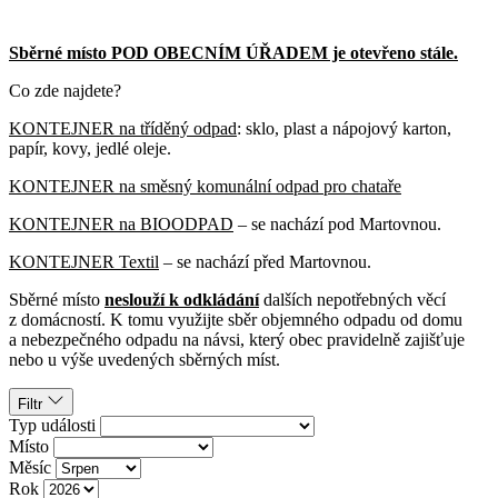
Sběrné místo POD OBECNÍM ÚŘADEM je otevřeno stále.
Co zde najdete?
KONTEJNER na tříděný odpad
: sklo, plast a nápojový karton,
papír, kovy, jedlé oleje.
KONTEJNER na směsný komunální odpad pro chataře
KONTEJNER na BIOODPAD
– se nachází pod Martovnou.
KONTEJNER Textil
– se nachází před Martovnou.
Sběrné místo
neslouží k odkládání
dalších nepotřebných věcí
z domácností. K tomu využijte sběr objemného odpadu od domu
a nebezpečného odpadu na návsi, který obec pravidelně zajišťuje
nebo u výše uvedených sběrných míst.
Filtr
Typ události
Místo
Měsíc
Rok