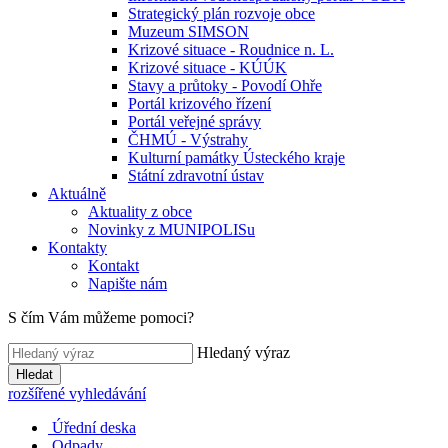
Strategický plán rozvoje obce
Muzeum SIMSON
Krizové situace - Roudnice n. L.
Krizové situace - KÚÚK
Stavy a průtoky - Povodí Ohře
Portál krizového řízení
Portál veřejné správy
ČHMÚ - Výstrahy
Kulturní památky Ústeckého kraje
Státní zdravotní ústav
Aktuálně
Aktuality z obce
Novinky z MUNIPOLISu
Kontakty
Kontakt
Napište nám
S čím Vám můžeme pomoci?
Hledaný výraz
Hledat
rozšířené vyhledávání
Úřední deska
Odpady