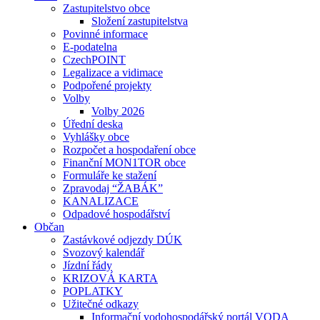
Zastupitelstvo obce
Složení zastupitelstva
Povinné informace
E-podatelna
CzechPOINT
Legalizace a vidimace
Podpořené projekty
Volby
Volby 2026
Úřední deska
Vyhlášky obce
Rozpočet a hospodaření obce
Finanční MON1TOR obce
Formuláře ke stažení
Zpravodaj “ŽABÁK”
KANALIZACE
Odpadové hospodářství
Občan
Zastávkové odjezdy DÚK
Svozový kalendář
Jízdní řády
KRIZOVÁ KARTA
POPLATKY
Užitečné odkazy
Informační vodohospodářský portál VODA