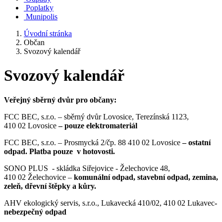
Poplatky
Munipolis
Úvodní stránka
Občan
Svozový kalendář
Svozový kalendář
Veřejný sběrný dvůr pro občany:
FCC BEC, s.r.o. – sběrný dvůr Lovosice, Terezínská 1123,
410 02 Lovosice
– pouze elektromateriál
FCC BEC, s.r.o. – Prosmycká 2/čp. 88 410 02 Lovosice
– ostatní
odpad. Platba pouze v hotovosti.
SONO PLUS - skládka Siřejovice - Želechovice 48,
410 02 Želechovice –
komunální odpad, stavební odpad, zemina,
zeleň, dřevní štěpky a kůry.
AHV ekologický servis, s.r.o., Lukavecká 410/02, 410 02 Lukavec
-
nebezpečný odpad