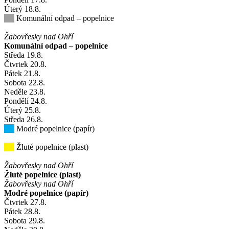
Úterý
18
.8.
Komunální odpad – popelnice
Žabovřesky nad Ohří
Komunální odpad – popelnice
Středa
19
.8.
Čtvrtek
20
.8.
Pátek
21
.8.
Sobota
22
.8.
Neděle
23
.8.
Pondělí
24
.8.
Úterý
25
.8.
Středa
26
.8.
Modré popelnice (papír)
Žluté popelnice (plast)
Žabovřesky nad Ohří
Žluté popelnice (plast)
Žabovřesky nad Ohří
Modré popelnice (papír)
Čtvrtek
27
.8.
Pátek
28
.8.
Sobota
29
.8.