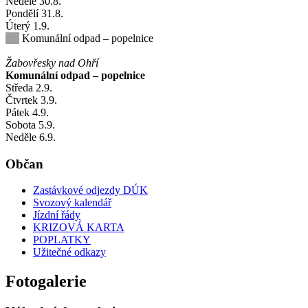
Neděle
30
.8.
Pondělí
31
.8.
Úterý
1
.9.
Komunální odpad – popelnice
Žabovřesky nad Ohří
Komunální odpad – popelnice
Středa
2
.9.
Čtvrtek
3
.9.
Pátek
4
.9.
Sobota
5
.9.
Neděle
6
.9.
Občan
Zastávkové odjezdy DÚK
Svozový kalendář
Jízdní řády
KRIZOVÁ KARTA
POPLATKY
Užitečné odkazy
Fotogalerie