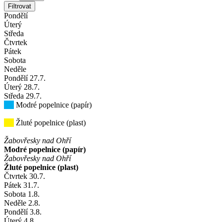
Filtrovat
Pondělí
Úterý
Středa
Čtvrtek
Pátek
Sobota
Neděle
Pondělí
27
.7.
Úterý
28
.7.
Středa
29
.7.
Modré popelnice (papír)
Žluté popelnice (plast)
Žabovřesky nad Ohří
Modré popelnice (papír)
Žabovřesky nad Ohří
Žluté popelnice (plast)
Čtvrtek
30
.7.
Pátek
31
.7.
Sobota
1
.8.
Neděle
2
.8.
Pondělí
3
.8.
Úterý
4
.8.