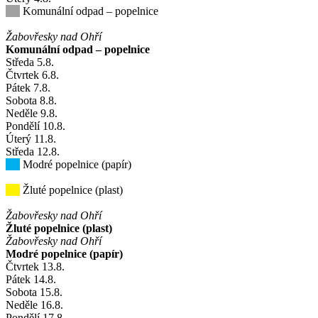
Komunální odpad – popelnice
Žabovřesky nad Ohří
Komunální odpad – popelnice
Středa
5
.8.
Čtvrtek
6
.8.
Pátek
7
.8.
Sobota
8
.8.
Neděle
9
.8.
Pondělí
10
.8.
Úterý
11
.8.
Středa
12
.8.
Modré popelnice (papír)
Žluté popelnice (plast)
Žabovřesky nad Ohří
Žluté popelnice (plast)
Žabovřesky nad Ohří
Modré popelnice (papír)
Čtvrtek
13
.8.
Pátek
14
.8.
Sobota
15
.8.
Neděle
16
.8.
Pondělí
17
.8.