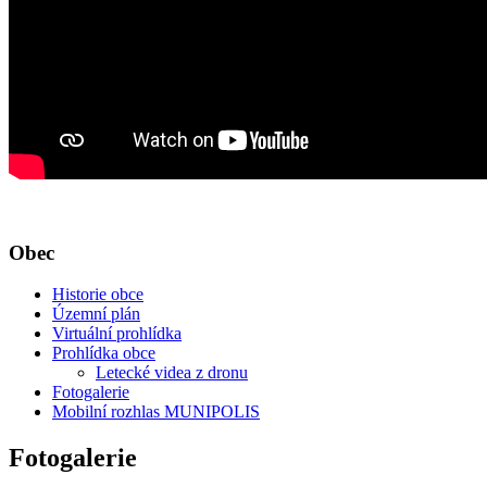
Obec
Historie obce
Územní plán
Virtuální prohlídka
Prohlídka obce
Letecké videa z dronu
Fotogalerie
Mobilní rozhlas MUNIPOLIS
Fotogalerie