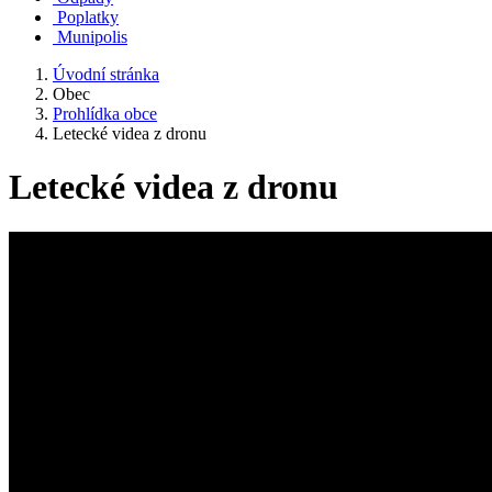
Poplatky
Munipolis
Úvodní stránka
Obec
Prohlídka obce
Letecké videa z dronu
Letecké videa z dronu