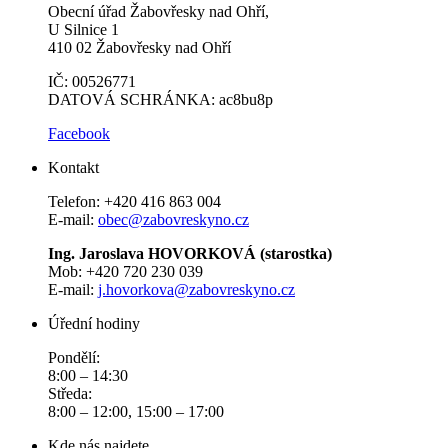
Obecní úřad Žabovřesky nad Ohří,
U Silnice 1
410 02 Žabovřesky nad Ohří
IČ: 00526771
DATOVÁ SCHRÁNKA: ac8bu8p
Facebook
Kontakt
Telefon: +420 416 863 004
E-mail:
obec@zabovreskyno.cz
Ing. Jaroslava HOVORKOVÁ (starostka)
Mob: +420 720 230 039
E-mail:
j.hovorkova@zabovreskyno.cz
Úřední hodiny
Pondělí:
8:00 – 14:30
Středa:
8:00 – 12:00, 15:00 – 17:00
Kde nás najdete