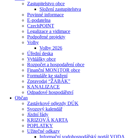
Zastupitelstvo obce
Složení zastupitelstva
Povinné informace
E-podatelna
CzechPOINT
Legalizace a vidimace
Podpořené projekty
Volby
Volby 2026
Úřední deska
Vyhlášky obce
Rozpočet a hospodaření obce
Finanční MON1TOR obce
Formuláře ke stažení
Zpravodaj “ŽABÁK”
KANALIZACE
Odpadové hospodářství
Občan
Zastávkové odjezdy DÚK
Svozový kalendář
Jízdní řády
KRIZOVÁ KARTA
POPLATKY
Užitečné odkazy
Informační vodohospodářský portál VODA