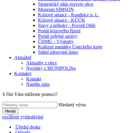
Strategický plán rozvoje obce
Muzeum SIMSON
Krizové situace - Roudnice n. L.
Krizové situace - KÚÚK
Stavy a průtoky - Povodí Ohře
Portál krizového řízení
Portál veřejné správy
ČHMÚ - Výstrahy
Kulturní památky Ústeckého kraje
Státní zdravotní ústav
Aktuálně
Aktuality z obce
Novinky z MUNIPOLISu
Kontakty
Kontakt
Napište nám
S čím Vám můžeme pomoci?
Hledaný výraz
Hledat
rozšířené vyhledávání
Úřední deska
Odpady