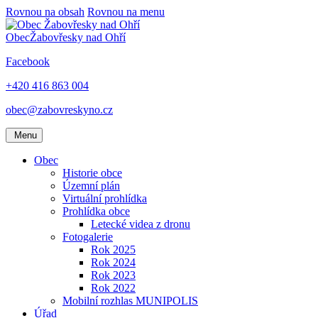
Rovnou na obsah
Rovnou na menu
Obec
Žabovřesky nad Ohří
Facebook
+420 416 863 004
obec@zabovreskyno.cz
Menu
Obec
Historie obce
Územní plán
Virtuální prohlídka
Prohlídka obce
Letecké videa z dronu
Fotogalerie
Rok 2025
Rok 2024
Rok 2023
Rok 2022
Mobilní rozhlas MUNIPOLIS
Úřad