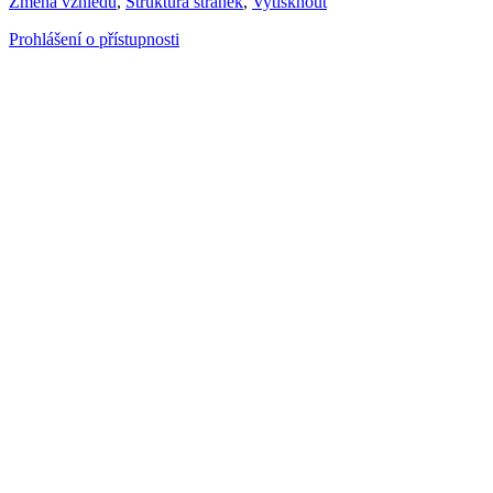
Změna vzhledu
,
Struktura stránek
,
Vytisknout
Prohlášení o přístupnosti