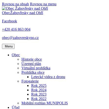
Rovnou na obsah
Rovnou na menu
Obec
Žabovřesky nad Ohří
Facebook
+420 416 863 004
obec@zabovreskyno.cz
Menu
Obec
Historie obce
Územní plán
Virtuální prohlídka
Prohlídka obce
Letecké videa z dronu
Fotogalerie
Rok 2025
Rok 2024
Rok 2023
Rok 2022
Mobilní rozhlas MUNIPOLIS
Úřad