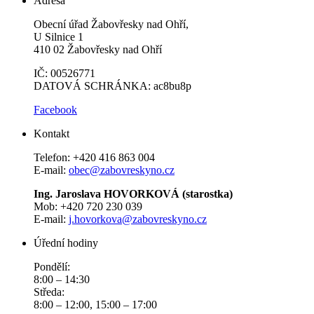
Adresa
Obecní úřad Žabovřesky nad Ohří,
U Silnice 1
410 02 Žabovřesky nad Ohří
IČ: 00526771
DATOVÁ SCHRÁNKA: ac8bu8p
Facebook
Kontakt
Telefon: +420 416 863 004
E-mail:
obec@zabovreskyno.cz
Ing. Jaroslava HOVORKOVÁ (starostka)
Mob: +420 720 230 039
E-mail:
j.hovorkova@zabovreskyno.cz
Úřední hodiny
Pondělí:
8:00 – 14:30
Středa:
8:00 – 12:00, 15:00 – 17:00