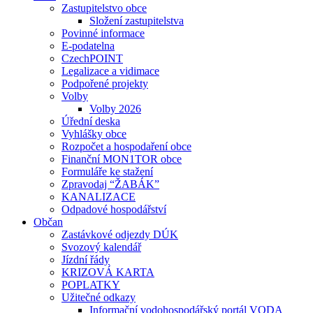
Zastupitelstvo obce
Složení zastupitelstva
Povinné informace
E-podatelna
CzechPOINT
Legalizace a vidimace
Podpořené projekty
Volby
Volby 2026
Úřední deska
Vyhlášky obce
Rozpočet a hospodaření obce
Finanční MON1TOR obce
Formuláře ke stažení
Zpravodaj “ŽABÁK”
KANALIZACE
Odpadové hospodářství
Občan
Zastávkové odjezdy DÚK
Svozový kalendář
Jízdní řády
KRIZOVÁ KARTA
POPLATKY
Užitečné odkazy
Informační vodohospodářský portál VODA