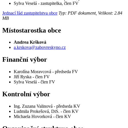
Sylva Veselá - zastupitelka, člen FV
Jednací řád zastupitelstva obce
Typ: PDF dokument, Velikost: 2.84
MB
Místostarostka obce
Andrea Kršková
a.krskova@zabovreskyno.cz
Finanční výbor
Karolína Moravcová - předseda FV
Jiří Ryska - člen FV
Sylva Veselá - člen FV
Kontrolní výbor
Ing. Zuzana Valinová - předseda KV
Ludmila Prokešová, DiS. - člen KV
Michaela Hovorková - člen KV