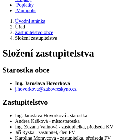
Poplatky
Munipolis
Úvodní stránka
Úřad
Zastupitelstvo obce
Složení zastupitelstva
Složení zastupitelstva
Starostka obce
Ing. Jaroslava Hovorková
j.hovorkova@zabovreskyno.cz
Zastupitelstvo
Ing. Jaroslava Hovorková - starostka
Andrea Kršková - místostarostka
Ing. Zuzana Valinová - zastupitelka, předseda KV
Jiří Ryska - zastupitel, člen FV
Karolína Moravcová - zastupitelka, předseda FV