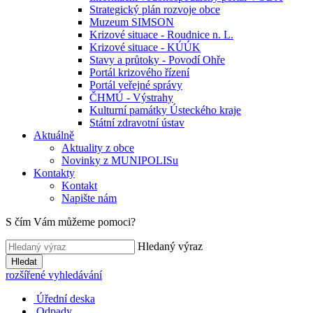
Strategický plán rozvoje obce
Muzeum SIMSON
Krizové situace - Roudnice n. L.
Krizové situace - KÚÚK
Stavy a průtoky - Povodí Ohře
Portál krizového řízení
Portál veřejné správy
ČHMÚ - Výstrahy
Kulturní památky Ústeckého kraje
Státní zdravotní ústav
Aktuálně
Aktuality z obce
Novinky z MUNIPOLISu
Kontakty
Kontakt
Napište nám
S čím Vám můžeme pomoci?
Hledaný výraz
Hledat
rozšířené vyhledávání
Úřední deska
Odpady