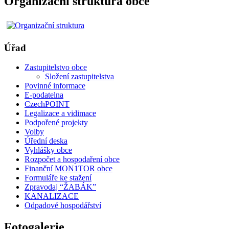
Organizační struktura obce
Úřad
Zastupitelstvo obce
Složení zastupitelstva
Povinné informace
E-podatelna
CzechPOINT
Legalizace a vidimace
Podpořené projekty
Volby
Úřední deska
Vyhlášky obce
Rozpočet a hospodaření obce
Finanční MON1TOR obce
Formuláře ke stažení
Zpravodaj “ŽABÁK”
KANALIZACE
Odpadové hospodářství
Fotogalerie