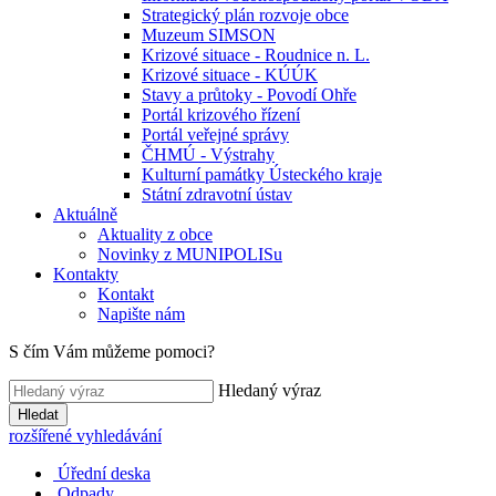
Strategický plán rozvoje obce
Muzeum SIMSON
Krizové situace - Roudnice n. L.
Krizové situace - KÚÚK
Stavy a průtoky - Povodí Ohře
Portál krizového řízení
Portál veřejné správy
ČHMÚ - Výstrahy
Kulturní památky Ústeckého kraje
Státní zdravotní ústav
Aktuálně
Aktuality z obce
Novinky z MUNIPOLISu
Kontakty
Kontakt
Napište nám
S čím Vám můžeme pomoci?
Hledaný výraz
Hledat
rozšířené vyhledávání
Úřední deska
Odpady