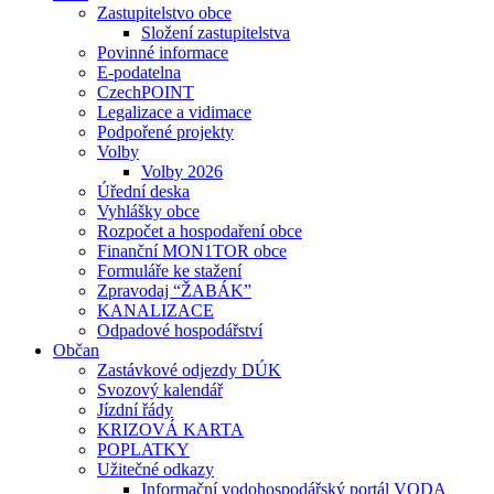
Zastupitelstvo obce
Složení zastupitelstva
Povinné informace
E-podatelna
CzechPOINT
Legalizace a vidimace
Podpořené projekty
Volby
Volby 2026
Úřední deska
Vyhlášky obce
Rozpočet a hospodaření obce
Finanční MON1TOR obce
Formuláře ke stažení
Zpravodaj “ŽABÁK”
KANALIZACE
Odpadové hospodářství
Občan
Zastávkové odjezdy DÚK
Svozový kalendář
Jízdní řády
KRIZOVÁ KARTA
POPLATKY
Užitečné odkazy
Informační vodohospodářský portál VODA