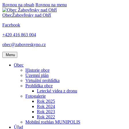
Rovnou na obsah
Rovnou na menu
Obec
Žabovřesky nad Ohří
Facebook
+420 416 863 004
obec@zabovreskyno.cz
Menu
Obec
Historie obce
Územní plán
Virtuální prohlídka
Prohlídka obce
Letecké videa z dronu
Fotogalerie
Rok 2025
Rok 2024
Rok 2023
Rok 2022
Mobilní rozhlas MUNIPOLIS
Úřad