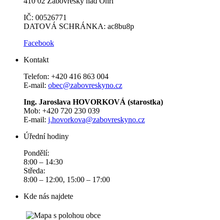
410 02 Žabovřesky nad Ohří
IČ: 00526771
DATOVÁ SCHRÁNKA: ac8bu8p
Facebook
Kontakt
Telefon: +420 416 863 004
E-mail:
obec@zabovreskyno.cz
Ing. Jaroslava HOVORKOVÁ (starostka)
Mob: +420 720 230 039
E-mail:
j.hovorkova@zabovreskyno.cz
Úřední hodiny
Pondělí:
8:00 – 14:30
Středa:
8:00 – 12:00, 15:00 – 17:00
Kde nás najdete