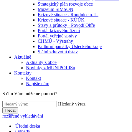
Strategický plán rozvoje obce
Muzeum SIMSON
Krizové situace - Roudnice n. L.
Krizové situace - KÚÚK
Stavy a průtoky - Povodí Ohře
Portál krizového řízení
Portál veřejné správy
ČHMÚ - Výstrahy
Kulturní památky Ústeckého kraje
Státní zdravotní ústav
Aktuálně
Aktuality z obce
Novinky z MUNIPOLISu
Kontakty
Kontakt
Napište nám
S čím Vám můžeme pomoci?
Hledaný výraz
Hledat
rozšířené vyhledávání
Úřední deska
Odpady