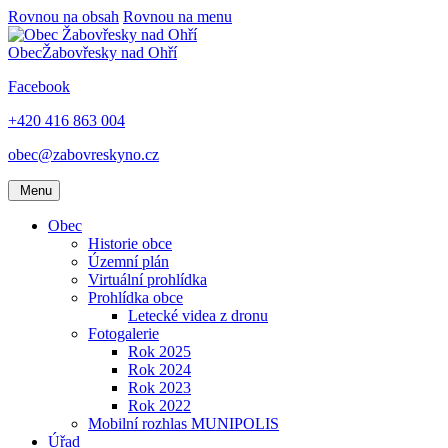
Rovnou na obsah
Rovnou na menu
Obec
Žabovřesky nad Ohří
Facebook
+420 416 863 004
obec@zabovreskyno.cz
Menu
Obec
Historie obce
Územní plán
Virtuální prohlídka
Prohlídka obce
Letecké videa z dronu
Fotogalerie
Rok 2025
Rok 2024
Rok 2023
Rok 2022
Mobilní rozhlas MUNIPOLIS
Úřad