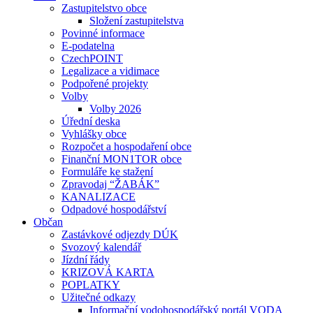
Zastupitelstvo obce
Složení zastupitelstva
Povinné informace
E-podatelna
CzechPOINT
Legalizace a vidimace
Podpořené projekty
Volby
Volby 2026
Úřední deska
Vyhlášky obce
Rozpočet a hospodaření obce
Finanční MON1TOR obce
Formuláře ke stažení
Zpravodaj “ŽABÁK”
KANALIZACE
Odpadové hospodářství
Občan
Zastávkové odjezdy DÚK
Svozový kalendář
Jízdní řády
KRIZOVÁ KARTA
POPLATKY
Užitečné odkazy
Informační vodohospodářský portál VODA