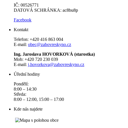
IČ: 00526771
DATOVÁ SCHRÁNKA: ac8bu8p
Facebook
Kontakt
Telefon: +420 416 863 004
E-mail:
obec@zabovreskyno.cz
Ing. Jaroslava HOVORKOVÁ (starostka)
Mob: +420 720 230 039
E-mail:
j.hovorkova@zabovreskyno.cz
Úřední hodiny
Pondělí:
8:00 – 14:30
Středa:
8:00 – 12:00, 15:00 – 17:00
Kde nás najdete