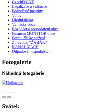
CzechPOINT
Legalizace a vidimace
Podpořené projekty
Volby
Úřední deska
Vyhlášky obce
Rozpočet a hospodaření obce
Finanční MON1TOR obce
Formuláře ke stažení
Zpravodaj “ŽABÁK”
KANALIZACE
Odpadové hospodářství
Fotogalerie
Náhodná fotogalerie
Svátek