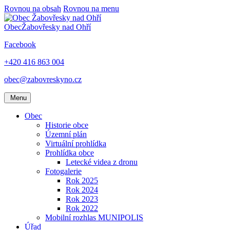
Rovnou na obsah
Rovnou na menu
Obec
Žabovřesky nad Ohří
Facebook
+420 416 863 004
obec@zabovreskyno.cz
Menu
Obec
Historie obce
Územní plán
Virtuální prohlídka
Prohlídka obce
Letecké videa z dronu
Fotogalerie
Rok 2025
Rok 2024
Rok 2023
Rok 2022
Mobilní rozhlas MUNIPOLIS
Úřad