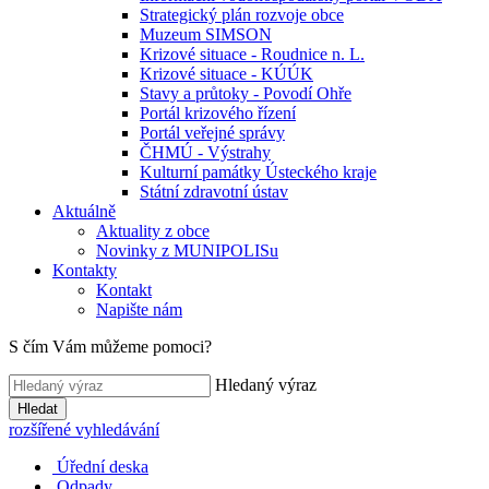
Strategický plán rozvoje obce
Muzeum SIMSON
Krizové situace - Roudnice n. L.
Krizové situace - KÚÚK
Stavy a průtoky - Povodí Ohře
Portál krizového řízení
Portál veřejné správy
ČHMÚ - Výstrahy
Kulturní památky Ústeckého kraje
Státní zdravotní ústav
Aktuálně
Aktuality z obce
Novinky z MUNIPOLISu
Kontakty
Kontakt
Napište nám
S čím Vám můžeme pomoci?
Hledaný výraz
Hledat
rozšířené vyhledávání
Úřední deska
Odpady