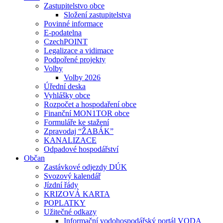
Zastupitelstvo obce
Složení zastupitelstva
Povinné informace
E-podatelna
CzechPOINT
Legalizace a vidimace
Podpořené projekty
Volby
Volby 2026
Úřední deska
Vyhlášky obce
Rozpočet a hospodaření obce
Finanční MON1TOR obce
Formuláře ke stažení
Zpravodaj “ŽABÁK”
KANALIZACE
Odpadové hospodářství
Občan
Zastávkové odjezdy DÚK
Svozový kalendář
Jízdní řády
KRIZOVÁ KARTA
POPLATKY
Užitečné odkazy
Informační vodohospodářský portál VODA