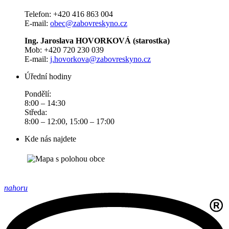
Telefon: +420 416 863 004
E-mail:
obec@zabovreskyno.cz
Ing. Jaroslava HOVORKOVÁ (starostka)
Mob: +420 720 230 039
E-mail:
j.hovorkova@zabovreskyno.cz
Úřední hodiny
Pondělí:
8:00 – 14:30
Středa:
8:00 – 12:00, 15:00 – 17:00
Kde nás najdete
nahoru