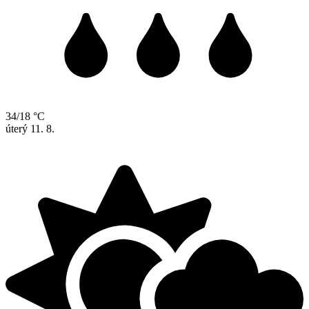
34/18 °C
úterý
11. 8.