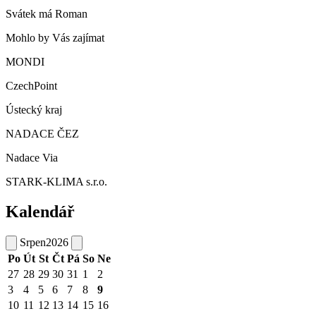
Svátek má
Roman
Mohlo by Vás zajímat
MONDI
CzechPoint
Ústecký kraj
NADACE ČEZ
Nadace Via
STARK-KLIMA s.r.o.
Kalendář
Srpen
2026
Po
Út
St
Čt
Pá
So
Ne
27
28
29
30
31
1
2
3
4
5
6
7
8
9
10
11
12
13
14
15
16