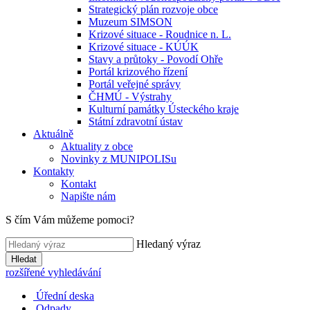
Strategický plán rozvoje obce
Muzeum SIMSON
Krizové situace - Roudnice n. L.
Krizové situace - KÚÚK
Stavy a průtoky - Povodí Ohře
Portál krizového řízení
Portál veřejné správy
ČHMÚ - Výstrahy
Kulturní památky Ústeckého kraje
Státní zdravotní ústav
Aktuálně
Aktuality z obce
Novinky z MUNIPOLISu
Kontakty
Kontakt
Napište nám
S čím Vám můžeme pomoci?
Hledaný výraz
Hledat
rozšířené vyhledávání
Úřední deska
Odpady