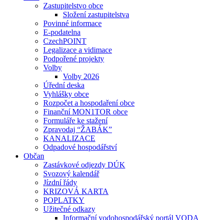
Zastupitelstvo obce
Složení zastupitelstva
Povinné informace
E-podatelna
CzechPOINT
Legalizace a vidimace
Podpořené projekty
Volby
Volby 2026
Úřední deska
Vyhlášky obce
Rozpočet a hospodaření obce
Finanční MON1TOR obce
Formuláře ke stažení
Zpravodaj “ŽABÁK”
KANALIZACE
Odpadové hospodářství
Občan
Zastávkové odjezdy DÚK
Svozový kalendář
Jízdní řády
KRIZOVÁ KARTA
POPLATKY
Užitečné odkazy
Informační vodohospodářský portál VODA