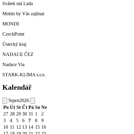
Svátek má
Lada
Mohlo by Vás zajímat
MONDI
CzechPoint
Ústecký kraj
NADACE ČEZ
Nadace Via
STARK-KLIMA s.r.o.
Kalendář
Srpen
2026
Po
Út
St
Čt
Pá
So
Ne
27
28
29
30
31
1
2
3
4
5
6
7
8
9
10
11
12
13
14
15
16
17
18
19
20
21
22
23