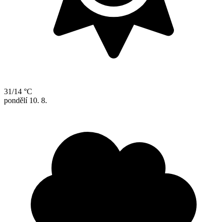
31/14 °C
pondělí
10. 8.