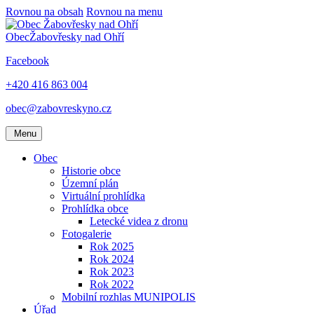
Rovnou na obsah
Rovnou na menu
Obec
Žabovřesky nad Ohří
Facebook
+420 416 863 004
obec@zabovreskyno.cz
Menu
Obec
Historie obce
Územní plán
Virtuální prohlídka
Prohlídka obce
Letecké videa z dronu
Fotogalerie
Rok 2025
Rok 2024
Rok 2023
Rok 2022
Mobilní rozhlas MUNIPOLIS
Úřad