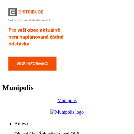
Munipolis
Munipolis
Adresa
Obecní úřad Žabovřesky nad Ohří,