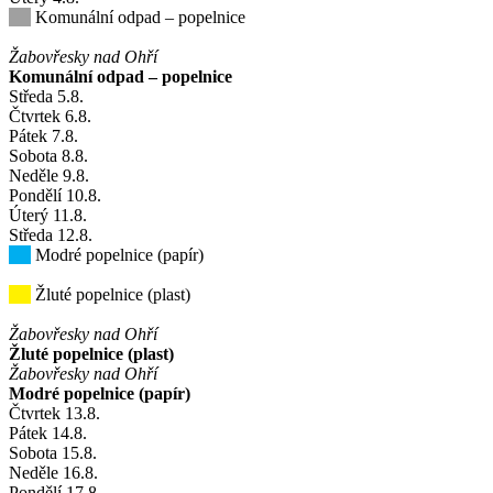
Komunální odpad – popelnice
Žabovřesky nad Ohří
Komunální odpad – popelnice
Středa
5
.8.
Čtvrtek
6
.8.
Pátek
7
.8.
Sobota
8
.8.
Neděle
9
.8.
Pondělí
10
.8.
Úterý
11
.8.
Středa
12
.8.
Modré popelnice (papír)
Žluté popelnice (plast)
Žabovřesky nad Ohří
Žluté popelnice (plast)
Žabovřesky nad Ohří
Modré popelnice (papír)
Čtvrtek
13
.8.
Pátek
14
.8.
Sobota
15
.8.
Neděle
16
.8.
Pondělí
17
.8.