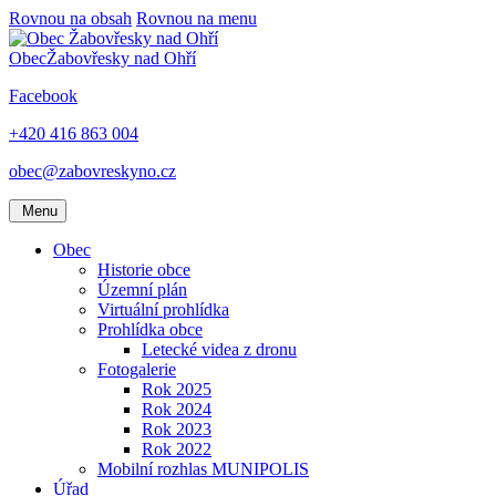
Rovnou na obsah
Rovnou na menu
Obec
Žabovřesky nad Ohří
Facebook
+420 416 863 004
obec@zabovreskyno.cz
Menu
Obec
Historie obce
Územní plán
Virtuální prohlídka
Prohlídka obce
Letecké videa z dronu
Fotogalerie
Rok 2025
Rok 2024
Rok 2023
Rok 2022
Mobilní rozhlas MUNIPOLIS
Úřad