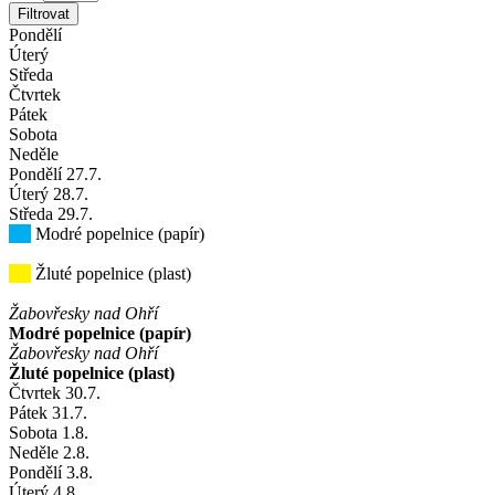
Filtrovat
Pondělí
Úterý
Středa
Čtvrtek
Pátek
Sobota
Neděle
Pondělí
27
.7.
Úterý
28
.7.
Středa
29
.7.
Modré popelnice (papír)
Žluté popelnice (plast)
Žabovřesky nad Ohří
Modré popelnice (papír)
Žabovřesky nad Ohří
Žluté popelnice (plast)
Čtvrtek
30
.7.
Pátek
31
.7.
Sobota
1
.8.
Neděle
2
.8.
Pondělí
3
.8.
Úterý
4
.8.