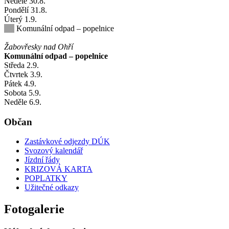
Neděle
30
.8.
Pondělí
31
.8.
Úterý
1
.9.
Komunální odpad – popelnice
Žabovřesky nad Ohří
Komunální odpad – popelnice
Středa
2
.9.
Čtvrtek
3
.9.
Pátek
4
.9.
Sobota
5
.9.
Neděle
6
.9.
Občan
Zastávkové odjezdy DÚK
Svozový kalendář
Jízdní řády
KRIZOVÁ KARTA
POPLATKY
Užitečné odkazy
Fotogalerie