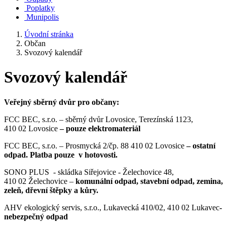
Poplatky
Munipolis
Úvodní stránka
Občan
Svozový kalendář
Svozový kalendář
Veřejný sběrný dvůr pro občany:
FCC BEC, s.r.o. – sběrný dvůr Lovosice, Terezínská 1123,
410 02 Lovosice
– pouze elektromateriál
FCC BEC, s.r.o. – Prosmycká 2/čp. 88 410 02 Lovosice
– ostatní
odpad. Platba pouze v hotovosti.
SONO PLUS - skládka Siřejovice - Želechovice 48,
410 02 Želechovice –
komunální odpad, stavební odpad, zemina,
zeleň, dřevní štěpky a kůry.
AHV ekologický servis, s.r.o., Lukavecká 410/02, 410 02 Lukavec
-
nebezpečný odpad