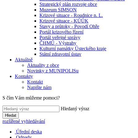
Strategický plán rozvoje obce
Muzeum SIMSON
Krizové situace - Roudnice n. L.
Krizové situace - KÚÚK
Stavy a průtoky - Povodí Ohře
Portál krizového řízení
Portál veřejné správy
ČHMÚ - Výstrahy
Kulturní památky Ústeckého kraje
Státní zdravotní ústav
Aktuálně
Aktuality z obce
Novinky z MUNIPOLISu
Kontakty
Kontakt
Napište nám
S čím Vám můžeme pomoci?
Hledaný výraz
Hledat
rozšířené vyhledávání
Úřední deska
Odpady