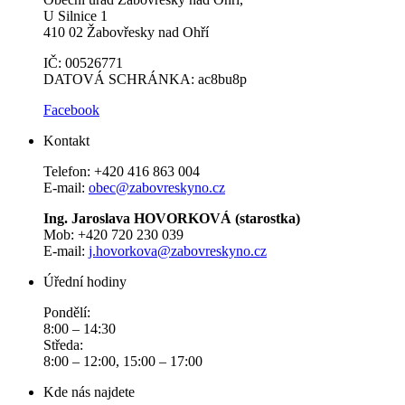
U Silnice 1
410 02 Žabovřesky nad Ohří
IČ: 00526771
DATOVÁ SCHRÁNKA: ac8bu8p
Facebook
Kontakt
Telefon: +420 416 863 004
E-mail:
obec@zabovreskyno.cz
Ing. Jaroslava HOVORKOVÁ (starostka)
Mob: +420 720 230 039
E-mail:
j.hovorkova@zabovreskyno.cz
Úřední hodiny
Pondělí:
8:00 – 14:30
Středa:
8:00 – 12:00, 15:00 – 17:00
Kde nás najdete