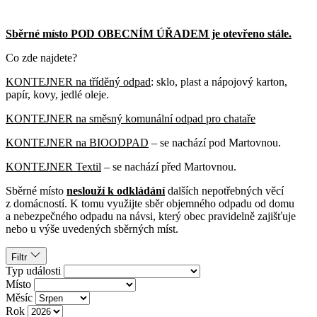
Sběrné místo POD OBECNÍM ÚŘADEM je otevřeno stále.
Co zde najdete?
KONTEJNER na tříděný odpad
: sklo, plast a nápojový karton,
papír, kovy, jedlé oleje.
KONTEJNER na směsný komunální odpad pro chataře
KONTEJNER na BIOODPAD
– se nachází pod Martovnou.
KONTEJNER Textil
– se nachází před Martovnou.
Sběrné místo
neslouží k odkládání
dalších nepotřebných věcí
z domácností. K tomu využijte sběr objemného odpadu od domu
a nebezpečného odpadu na návsi, který obec pravidelně zajišťuje
nebo u výše uvedených sběrných míst.
Filtr
Typ události
Místo
Měsíc
Rok