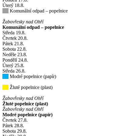
Úterý
18
.8.
Komunální odpad – popelnice
Žabovřesky nad Ohří
Komunální odpad – popelnice
Středa
19
.8.
Čtvrtek
20
.8.
Pátek
21
.8.
Sobota
22
.8.
Neděle
23
.8.
Pondělí
24
.8.
Úterý
25
.8.
Středa
26
.8.
Modré popelnice (papír)
Žluté popelnice (plast)
Žabovřesky nad Ohří
Žluté popelnice (plast)
Žabovřesky nad Ohří
Modré popelnice (papír)
Čtvrtek
27
.8.
Pátek
28
.8.
Sobota
29
.8.