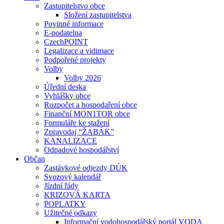
Zastupitelstvo obce
Složení zastupitelstva
Povinné informace
E-podatelna
CzechPOINT
Legalizace a vidimace
Podpořené projekty
Volby
Volby 2026
Úřední deska
Vyhlášky obce
Rozpočet a hospodaření obce
Finanční MON1TOR obce
Formuláře ke stažení
Zpravodaj “ŽABÁK”
KANALIZACE
Odpadové hospodářství
Občan
Zastávkové odjezdy DÚK
Svozový kalendář
Jízdní řády
KRIZOVÁ KARTA
POPLATKY
Užitečné odkazy
Informační vodohospodářský portál VODA